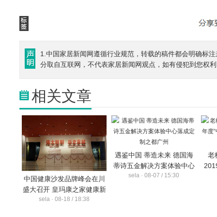
1.中国家居新闻网遵循行业规范，转载的稿件都会明确标注
分取自互联网，不代表家居新闻网观点，如有侵犯到您权利
相关文章
遇鉴中国 蒂造未来 德国海
老
蒂诗五金解决方案体验中心
20
sela · 08-07 / 15:30
落成定制之都广州
中国健康沙发品牌峰会在川
盛大召开 皇玛康之家健康新
sela · 08-18 / 18:38
标准引领行业发展