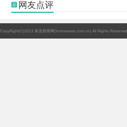
网友点评
CopyRight(C)2013 家居新闻网(homenews.com.cn) All Rights Reserve