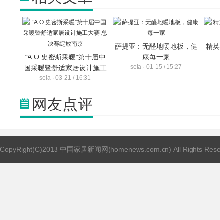
萨提亚：无醛地暖地板，健
精英
“A.O.史密斯采暖”第十届中
康每一家
sela · 01-15 / 15:27
国采暖暨舒适家居设计施工
sela · 03-21 / 16:31
大赛 总决赛绽放南京
网友点评
CopyRight(C)2013 中国家居新闻网(homenews.com.cn) All Rights Res